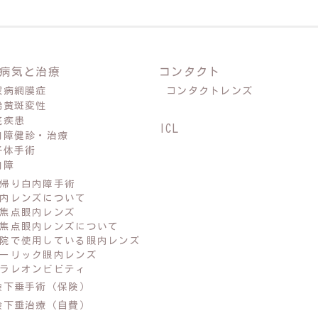
病気と治療
コンタクト
尿病網膜症
コンタクトレンズ
齢黄斑変性
底疾患
ICL
内障健診・治療
子体手術
内障
帰り白内障手術
内レンズについて
焦点眼内レンズ
焦点眼内レンズについて
院で使用している眼内レンズ
ーリック眼内レンズ
ラレオンビビティ
瞼下垂手術（保険）
瞼下垂治療（自費）