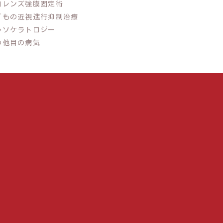
内レンズ強膜固定術
どもの近視進行抑制治療
ルソケラトロジー
の他目の病気