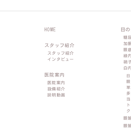
HOME
目の
糖
加
スタッフ紹介
眼
スタッフ紹介
緑
インタビュー
硝
白
医院案内
日
眼
医院案内
単
設備紹介
多
説明動画
当
ト
ク
眼
眼